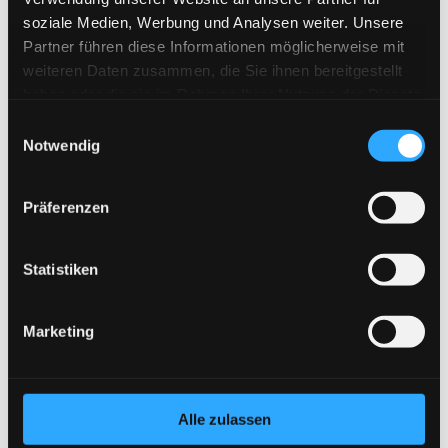
rund 10.000 Euro, Festpreis nach 
soziale Medien, Werbung und Analysen weiter. Unsere
Aufmaß
Partner führen diese Informationen möglicherweise mit
weiteren Daten zusammen, die Sie ihnen bereitgestellt
haben oder die sie im Rahmen Ihrer Nutzung der Dienste
gesammelt haben.
Einwilligungsauswahl
Notwendig
Weitere Projekte aus der 
Präferenzen
Region
Statistiken
Marketing
Alle zulassen