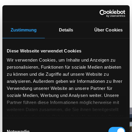
Zustimmung
Details
Über Cookies
Diese Webseite verwendet Cookies
Wir verwenden Cookies, um Inhalte und Anzeigen zu
HarMes Bedachungen GmbH – Familienbetrieb für 
personalisieren, Funktionen für soziale Medien anbieten
Überdachungen
zu können und die Zugriffe auf unsere Website zu
Überdachungen in
analysieren. Außerdem geben wir Informationen zu Ihrer
Verwendung unserer Website an unsere Partner für
Trossingen
nach Maß
soziale Medien, Werbung und Analysen weiter. Unsere
gebaut
Partner führen diese Informationen möglicherweise mit
weiteren Daten zusammen, die Sie ihnen bereitgestellt
Terrassendächer, Sommergärten, Sonnenschutz,
haben oder die sie im Rahmen Ihrer Nutzung der Dienste
Carports und mehr: geplant und montiert für
gesammelt haben.
Tuttlingen, Rottweil, Villingen-Schwenningen und die
Einwilligungsauswahl
ganze Region.
Notwendig