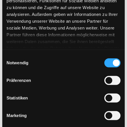
personalisieren, Funktionen für soziale Medien anbieten
zu können und die Zugriffe auf unsere Website zu
analysieren. Außerdem geben wir Informationen zu Ihrer
Verwendung unserer Website an unsere Partner für
soziale Medien, Werbung und Analysen weiter. Unsere
Preis-Transparenz
Partner führen diese Informationen möglicherweise mit
rund 23.500 Euro, Festpreis nach 
weiteren Daten zusammen, die Sie ihnen bereitgestellt
Aufmaß
haben oder die sie im Rahmen Ihrer Nutzung der Dienste
gesammelt haben.
Einwilligungsauswahl
Notwendig
Präferenzen
Weitere Projekte aus der 
Statistiken
Region
Marketing