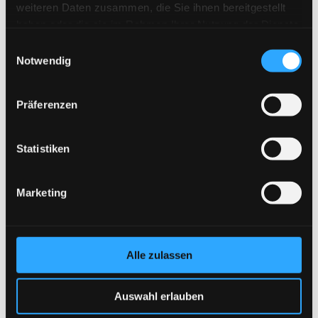
weiteren Daten zusammen, die Sie ihnen bereitgestellt
haben oder die sie im Rahmen Ihrer Nutzung der Dienste
gesammelt haben.
Einwilligungsauswahl
Notwendig
Schlanke Profile, damit der Raum
darunter hell bleibt.
Präferenzen
Statistiken
Aluminium und Glas, langlebig und
pflegeleicht.
Marketing
Alle zulassen
Festpreis nach Aufmaß.
Auswahl erlauben