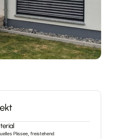
ekt
erial
elles Plissee, freistehend