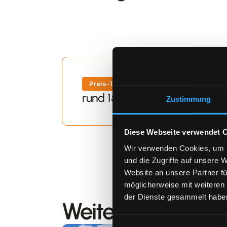
Preis-Transparenz
rund 15.000 Euro, Festpreis 
Zustimmung
Diese Webseite verwendet 
Wir verwenden Cookies, um I
und die Zugriffe auf unsere 
Website an unsere Partner fü
möglicherweise mit weiteren
der Dienste gesammelt habe
Weitere Projekte 
Einwilligungsauswahl