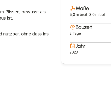
Maße
m Plissee, bewusst als 
5,0 m breit, 3,0 m tief
us ist.
Bauzeit
2 Tage
d nutzbar, ohne dass ins 
Jahr
2023