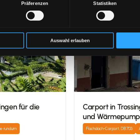
Präferenzen
Statistiken
Auswahl erlauben
ngen für die 
Carport in Trossin
und Wärmepump
e rundum
Flachdach-Carport, DB 703