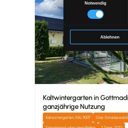
Notwendig
Ablehnen
Kaltwintergarten in Gottmadi
ganzjährige Nutzung
Kaltwintergarten, RAL 9007
Glas-Schiebewänd
Freistehend unter dem Balkon
3 Tage · 2022