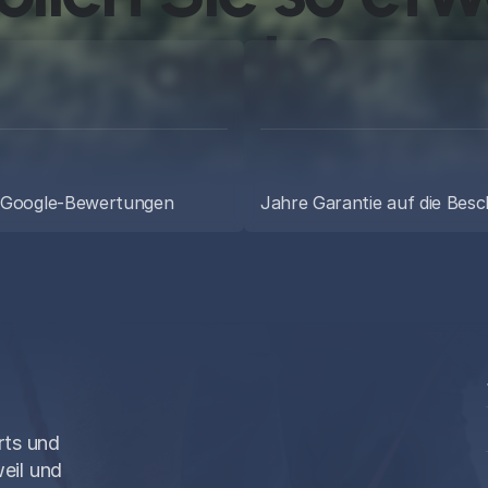
auch?
rzählen Sie uns kurz von Ihrem Vorhaben. Sie bekomme
ne ehrliche Einschätzung, einen Festpreis und einen Term
vor Ort, ganz ohne Druck.
 Google-Bewertungen
Jahre Garantie auf die Bes
Kostenlose Beratung
WhatsApp schreiben
rts und
eil und