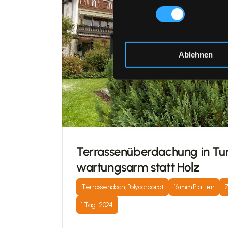
Ablehnen
Terrassenüberdachung in Tun
wartungsarm statt Holz
Terrassendach, Polycarbonat
16 mm Platten
Z
1 Tag · 2024