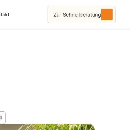
Zur Schnellberatung
takt
4