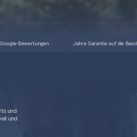
auch?
rzählen Sie uns kurz von Ihrem Vorhaben. Sie bekomme
ne ehrliche Einschätzung, einen Festpreis und einen Term
vor Ort, ganz ohne Druck.
 Google-Bewertungen
Jahre Garantie auf die Bes
Kostenlose Beratung
WhatsApp schreiben
rts und
eil und