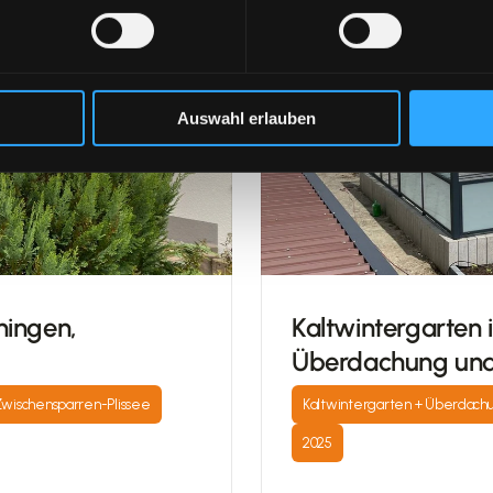
Auswahl erlauben
ingen, 
Kaltwintergarten i
Überdachung und
wischensparren-Plissee
Kaltwintergarten + Überdach
2025