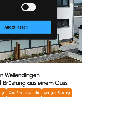
Alle zulassen
n Wellendingen, 
 Brüstung aus einem Guss
ung
Glas-Schiebewände
Mattglas-Brüstung