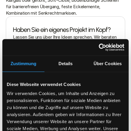
Klarglas oder getönt, Soft-Close, bodenbündige Schienen 
für barrierefreien Übergang, feste Eckelemente, 
Kombination mit Senkrechtmarkisen.
Haben Sie ein eigenes Projekt im Kopf?
Lassen Sie uns über Ihre Ideen sprechen. Wir beraten 
Sie persönlich und erstellen ein individuelles Angebot 
für Ihr Vorhaben.
Zustimmung
Details
Über Cookies
Kostenlose Beratung
Diese Webseite verwendet Cookies
Wir verwenden Cookies, um Inhalte und Anzeigen zu
personalisieren, Funktionen für soziale Medien anbieten
zu können und die Zugriffe auf unsere Website zu
analysieren. Außerdem geben wir Informationen zu Ihrer
Warum Harmes
Verwendung unserer Website an unsere Partner für
soziale Medien, Werbung und Analysen weiter. Unsere
Schiebeelemente, die leicht laufen