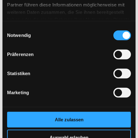
Partner führen diese Informationen möglicherweise mit
und sauber schließen, auch nach
Jahren.
weiteren Daten zusammen, die Sie ihnen bereitgestellt
haben oder die sie im Rahmen Ihrer Nutzung der Dienste
gesammelt haben.
Einwilligungsauswahl
Notwendig
Rahmenlos wirkendes Glas, das den
Blick frei lässt.
Präferenzen
Statistiken
Auch Nachrüstung an vorhandene
Marketing
Dächer, sauber angepasst.
Alle zulassen
Festpreis nach Aufmaß.
Auswahl erlauben